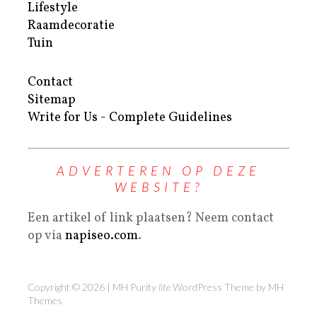
Lifestyle
Raamdecoratie
Tuin
Contact
Sitemap
Write for Us - Complete Guidelines
ADVERTEREN OP DEZE
WEBSITE?
Een artikel of link plaatsen? Neem contact
op via
napiseo.com
.
Copyright © 2026 | MH Purity
lite
WordPress Theme by
MH
Themes