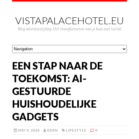
VISTAPALACEHOTEL.EU
Blog interieurstyling: Het transformeren van je huis met textiel
EEN STAP NAAR DE
TOEKOMST: AI-
GESTUURDE
HUISHOUDELIJKE
GADGETS
MEI 9, 2026
EDEN
LIFESTYLE
0