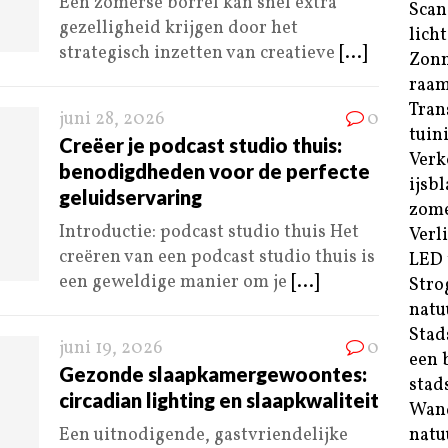
Een zomerse borrel kan snel extra
Scan
gezelligheid krijgen door het
lich
strategisch inzetten van creatieve
[...]
Zonn
raam
Tran
juni 28, 2026
0
tuin
Creëer je podcast studio thuis:
Verk
benodigdheden voor de perfecte
ijsb
geluidservaring
zom
Introductie: podcast studio thuis Het
Verl
creëren van een podcast studio thuis is
LED 
een geweldige manier om je
[...]
Stro
natuu
Stad
juni 19, 2026
0
een 
Gezonde slaapkamergewoontes:
stad
circadian lighting en slaapkwaliteit
Wand
Een uitnodigende, gastvriendelijke
natu