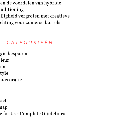
en de voordelen van hybride
onditioning
lligheid vergroten met creatieve
ichting voor zomerse borrels
CATEGORIEËN
gie besparen
rieur
ken
style
decoratie
act
map
e for Us - Complete Guidelines