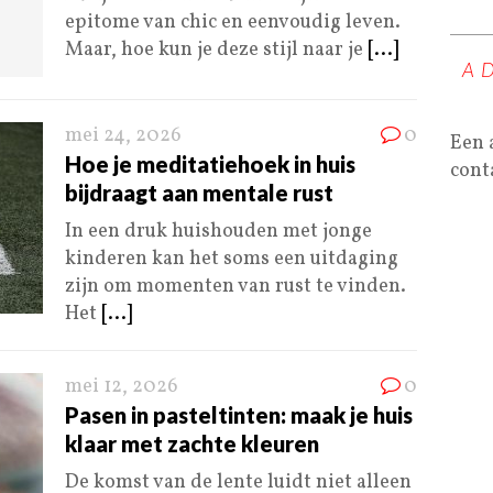
epitome van chic en eenvoudig leven.
Maar, hoe kun je deze stijl naar je
[...]
A
mei 24, 2026
0
Een 
Hoe je meditatiehoek in huis
cont
bijdraagt aan mentale rust
In een druk huishouden met jonge
kinderen kan het soms een uitdaging
zijn om momenten van rust te vinden.
Het
[...]
mei 12, 2026
0
Pasen in pasteltinten: maak je huis
klaar met zachte kleuren
De komst van de lente luidt niet alleen