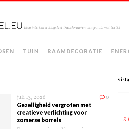
EL.EU
Blog interieurstyling: Het transformeren van je huis met textiel
DSEN
TUIN
RAAMDECORATIE
ENER
vist
juli 13, 2026
0
Gezelligheid vergroten met
creatieve verlichting voor
R
zomerse borrels