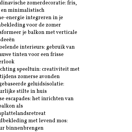
dinavische zomerdecoratie: fris,
t en minimalistisch
e-energie integreren in je
bekleding voor de zomer
sformeer je balkon met verticale
ideeën
oelende interieurs: gebruik van
lauwe tinten voor een frisse
erlook
ichting speeltuin: creativiteit met
tijdens zomerse avonden
gebaseerde geluidsisolatie:
rlijke stilte in huis
se escapades: het inrichten van
balkon als
splattelandsretreat
bekleding met levend mos:
ur binnenbrengen