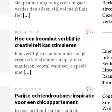
slaapkameromgeving creëren gaat
Herk
verder dan alleen stijlvol meubilair.
airc
Het
[...]
Geze
verl
juni 4, 2026
0
Hoe een boomhut verblijf je
creativiteit kan stimuleren
Ener
Een verblijf in een boomhut kan je
Inte
creativiteit stimuleren op unieke
Keu
manieren, vooral wanneer je speelt
Life
met
[...]
Raam
Tuin
mei 29, 2026
0
Parijse ochtendroutines: inspiratie
Cont
voor een chic appartement
Site
Writ
Parijse ochtendroutines zijn de