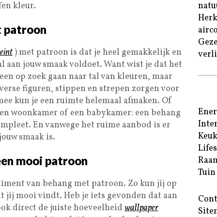
fen kleur.
natu
Herk
 patroon
airc
Geze
eint
) met patroon is dat je heel gemakkelijk en
verl
l aan jouw smaak voldoet. Want wist je dat het
leen op zoek gaan naar tal van kleuren, maar
verse figuren, stippen en strepen zorgen voor
rmee kun je een ruimte helemaal afmaken. Of
Ener
 een woonkamer of een babykamer: een behang
Inte
mpleet. En vanwege het ruime aanbod is er
Keu
 jouw smaak is.
Life
een mooi patroon
Raam
Tuin
rtiment van behang met patroon. Zo kun jij op
t jij mooi vindt. Heb je iets gevonden dat aan
Cont
ok direct de juiste hoeveelheid
wallpaper
Site