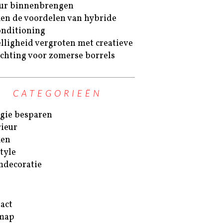
ur binnenbrengen
en de voordelen van hybride
onditioning
lligheid vergroten met creatieve
ichting voor zomerse borrels
CATEGORIEËN
gie besparen
rieur
ken
style
decoratie
act
map