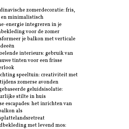
dinavische zomerdecoratie: fris,
t en minimalistisch
e-energie integreren in je
bekleding voor de zomer
sformeer je balkon met verticale
ideeën
oelende interieurs: gebruik van
lauwe tinten voor een frisse
erlook
ichting speeltuin: creativiteit met
tijdens zomerse avonden
gebaseerde geluidsisolatie:
rlijke stilte in huis
se escapades: het inrichten van
balkon als
splattelandsretreat
bekleding met levend mos: