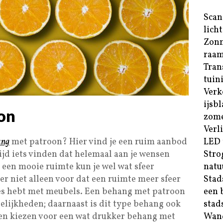
Scan
lich
Zonn
raam
Tran
tuin
Verk
ijsb
on
zom
Verl
ang
met patroon? Hier vind je een ruim aanbod
LED 
ijd iets vinden dat helemaal aan je wensen
Stro
 een mooie ruimte kun je wel wat sfeer
natuu
r niet alleen voor dat een ruimte meer sfeer
Stad
ies hebt met meubels. Een behang met patroon
een 
elijkheden; daarnaast is dit type behang ook
stad
en kiezen voor een wat drukker behang met
Wand