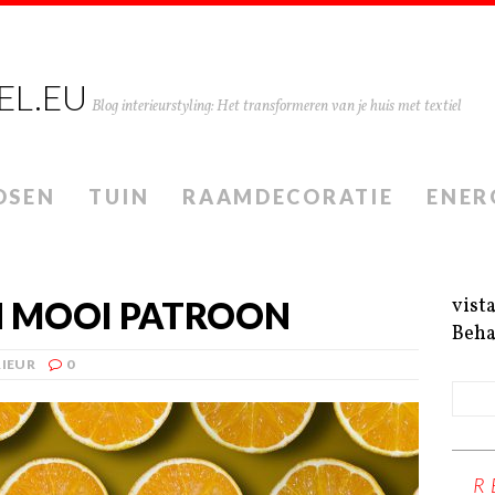
EL.EU
Blog interieurstyling: Het transformeren van je huis met textiel
DSEN
TUIN
RAAMDECORATIE
ENER
vist
N MOOI PATROON
Beha
RIEUR
0
R