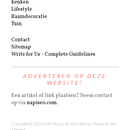
Keuken
Lifestyle
Raamdecoratie
Tuin
Contact
Sitemap
Write for Us - Complete Guidelines
ADVERTEREN OP DEZE
WEBSITE?
Een artikel of link plaatsen? Neem contact
op via
napiseo.com
.
Copyright © 2026 | MH Purity
lite
WordPress Theme by
MH
Themes